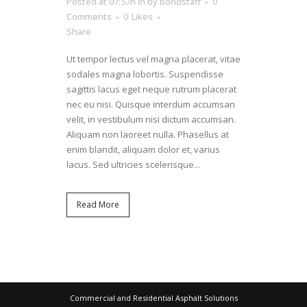
Posted at 07:57h
in
by
bondstaff
0
Comments
0
Likes
Share
Ut tempor lectus vel magna placerat, vitae
sodales magna lobortis. Suspendisse
sagittis lacus eget neque rutrum placerat
nec eu nisi. Quisque interdum accumsan
velit, in vestibulum nisi dictum accumsan.
Aliquam non laoreet nulla. Phasellus at
enim blandit, aliquam dolor et, varius
lacus. Sed ultricies scelerisque...
Read More
Commercial and Residential Asphalt Solutions