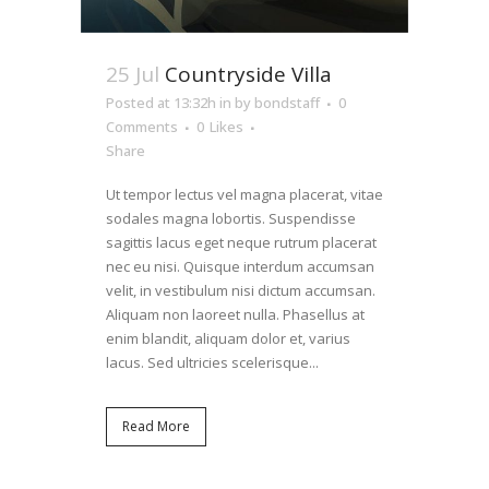
25 Jul
Countryside Villa
Posted at 13:32h
in
by
bondstaff
0
Comments
0
Likes
Share
Ut tempor lectus vel magna placerat, vitae
sodales magna lobortis. Suspendisse
sagittis lacus eget neque rutrum placerat
nec eu nisi. Quisque interdum accumsan
velit, in vestibulum nisi dictum accumsan.
Aliquam non laoreet nulla. Phasellus at
enim blandit, aliquam dolor et, varius
lacus. Sed ultricies scelerisque...
Read More