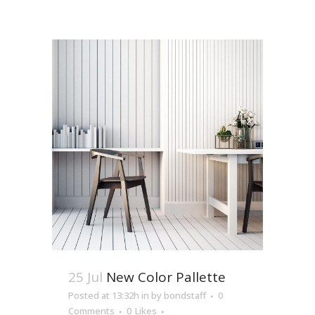
25 Jul
New Color Pallette
Posted at 13:32h
in
by
bondstaff
0
Comments
0
Likes