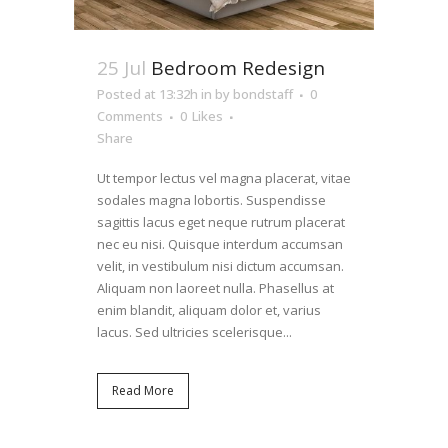
25 Jul
Bedroom Redesign
Posted at 13:32h
in
by
bondstaff
0
Comments
0
Likes
Share
Ut tempor lectus vel magna placerat, vitae
sodales magna lobortis. Suspendisse
sagittis lacus eget neque rutrum placerat
nec eu nisi. Quisque interdum accumsan
velit, in vestibulum nisi dictum accumsan.
Aliquam non laoreet nulla. Phasellus at
enim blandit, aliquam dolor et, varius
lacus. Sed ultricies scelerisque...
Read More