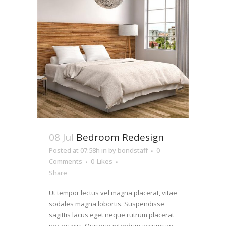
08 Jul
Bedroom Redesign
Posted at 07:58h
in
by
bondstaff
0
Comments
0
Likes
Share
Ut tempor lectus vel magna placerat, vitae
sodales magna lobortis. Suspendisse
sagittis lacus eget neque rutrum placerat