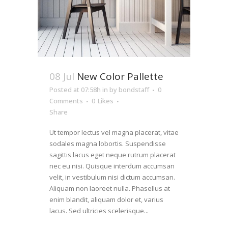
08 Jul
New Color Pallette
Posted at 07:58h
in
by
bondstaff
0
Comments
0
Likes
Share
Ut tempor lectus vel magna placerat, vitae
sodales magna lobortis. Suspendisse
sagittis lacus eget neque rutrum placerat
nec eu nisi. Quisque interdum accumsan
velit, in vestibulum nisi dictum accumsan.
Aliquam non laoreet nulla. Phasellus at
enim blandit, aliquam dolor et, varius
lacus. Sed ultricies scelerisque...