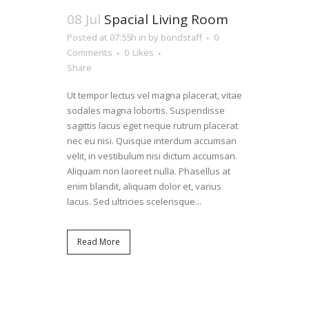
08 Jul
Spacial Living Room
Posted at 07:55h
in
by
bondstaff
0
Comments
0
Likes
Share
Ut tempor lectus vel magna placerat, vitae
sodales magna lobortis. Suspendisse
sagittis lacus eget neque rutrum placerat
nec eu nisi. Quisque interdum accumsan
velit, in vestibulum nisi dictum accumsan.
Aliquam non laoreet nulla. Phasellus at
enim blandit, aliquam dolor et, varius
lacus. Sed ultricies scelerisque...
Read More